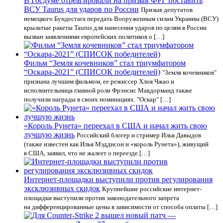
В Госдуме отреагировали на призыв ФРГ поставить
ВСУ Taurus для ударов по России
Призыв депутатов
немецкого Бундестага передать Вооруженным силам Украины (ВСУ)
крылатые ракеты Taurus для нанесения ударов по целям в России
вызван заявлениями европейских политиков о […]
Фильм “Земля кочевников” стал триумфатором
“Оскара-2021” (СПИСОК победителей)
"Земля кочевников"
признана лучшим фильмом, ее режиссер Хлоя Чжао и
исполнительница главной роли Фрэнсис Макдорманд также
получили награды в своих номинациях. "Оскар" […]
«Король Рунета» переехал в США и начал жить свою
лучшую жизнь
Российский блогер и стример Илья Давыдов
(также известен как Илья Мэддисон и «король Рунета»), живущий
в США, заявил, что не жалеет о переезде […]
Интернет-площадки выступили против регулирования
эксклюзивных скидок
Крупнейшие российские интернет-
площадки выступили против законодательного запрета
на дифференцированные цены в зависимости от способа оплаты […]