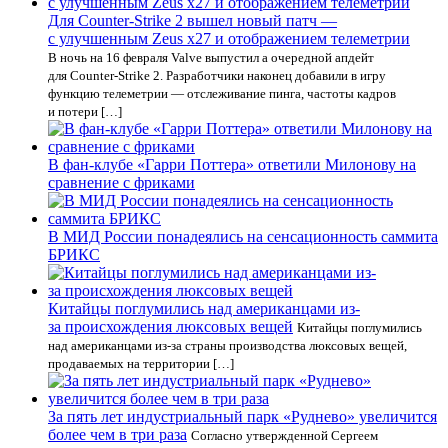
Для Counter-Strike 2 вышел новый патч —
с улучшенным Zeus x27 и отображением телеметрии
В ночь на 16 февраля Valve выпустил а очередной апдейт
для Counter-Strike 2. Разработчики наконец добавили в игру
функцию телеметрии — отслеживание пинга, частоты кадров
и потери […]
В фан-клубе «Гарри Поттера» ответили Милонову на
сравнение с фриками
В МИД России понадеялись на сенсационность саммита
БРИКС
Китайцы поглумились над американцами из-
за происхождения люксовых вещей
Китайцы поглумились
над американцами из-за страны производства люксовых вещей,
продаваемых на территории […]
За пять лет индустриальный парк «Руднево» увеличится
более чем в три раза
Согласно утвержденной Сергеем