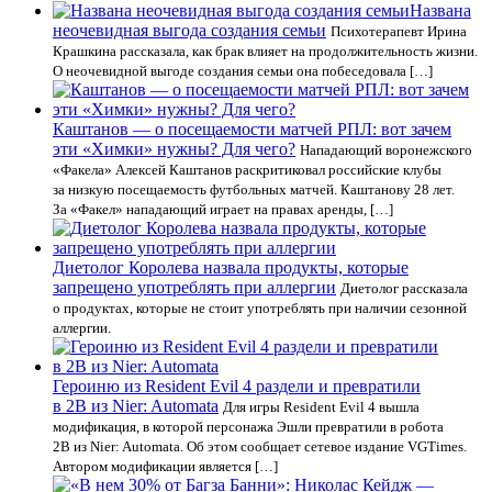
Названа
неочевидная выгода создания семьи
Психотерапевт Ирина
Крашкина рассказала, как брак влияет на продолжительность жизни.
О неочевидной выгоде создания семьи она побеседовала […]
Каштанов — о посещаемости матчей РПЛ: вот зачем
эти «Химки» нужны? Для чего?
Нападающий воронежского
«Факела» Алексей Каштанов раскритиковал российские клубы
за низкую посещаемость футбольных матчей. Каштанову 28 лет.
За «Факел» нападающий играет на правах аренды, […]
Диетолог Королева назвала продукты, которые
запрещено употреблять при аллергии
Диетолог рассказала
о продуктах, которые не стоит употреблять при наличии сезонной
аллергии.
Героиню из Resident Evil 4 раздели и превратили
в 2B из Nier: Automata
Для игры Resident Evil 4 вышла
модификация, в которой персонажа Эшли превратили в робота
2B из Nier: Automata. Об этом сообщает сетевое издание VGTimes.
Автором модификации является […]