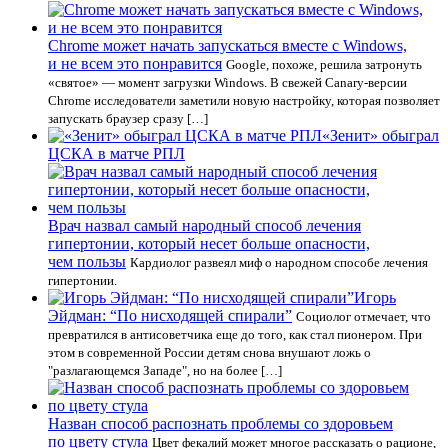
Chrome может начать запускаться вместе с Windows,
и не всем это понравится
Google, похоже, решила затронуть
«святое» — момент загрузки Windows. В свежей Canary-версии
Chrome исследователи заметили новую настройку, которая позволяет
запускать браузер сразу […]
«Зенит» обыграл
ЦСКА в матче РПЛ
Врач назвал самый народный способ лечения
гипертонии, который несет больше опасности,
чем пользы
Кардиолог развеял миф о народном способе лечения
гипертонии.
Игорь
Эйдман: “По нисходящей спирали”
Социолог отмечает, что
превратился в антисоветчика еще до того, как стал пионером. При
этом в современной России детям снова внушают ложь о
"разлагающемся Западе", но на более […]
Назван способ распознать проблемы со здоровьем
по цвету стула
Цвет фекалий может многое рассказать о рационе,