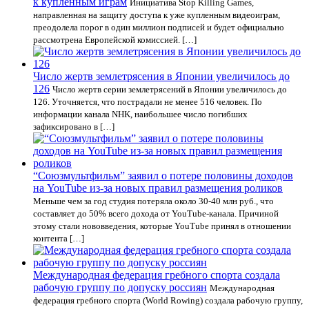
к купленным играм
Инициатива Stop Killing Games,
направленная на защиту доступа к уже купленным видеоиграм,
преодолела порог в один миллион подписей и будет официально
рассмотрена Европейской комиссией. […]
Число жертв землетрясения в Японии увеличилось до
126
Число жертв серии землетрясений в Японии увеличилось до
126. Уточняется, что пострадали не менее 516 человек. По
информации канала NHK, наибольшее число погибших
зафиксировано в […]
“Союзмультфильм” заявил о потере половины доходов
на YouTube из-за новых правил размещения роликов
Меньше чем за год студия потеряла около 30-40 млн руб., что
составляет до 50% всего дохода от YouTube-канала. Причиной
этому стали нововведения, которые YouTube принял в отношении
контента […]
Международная федерация гребного спорта создала
рабочую группу по допуску россиян
Международная
федерация гребного спорта (World Rowing) создала рабочую группу,