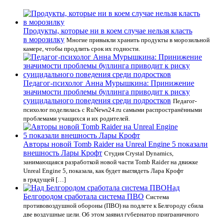
Продукты, которые ни в коем случае нельзя класть
в морозилку
Многие привыкли хранить продукты в морозильной
камере, чтобы продлить срок их годности.
Педагог-психолог Анна Мурышкина: Принижение
значимости проблемы буллинга приводит к риску
суицидального поведения среди подростков
Педагог-
психолог поделилась с RuNews24.ru самыми распространёнными
проблемами учащихся и их родителей.
Авторы новой Tomb Raider на Unreal Engine 5 показали
внешность Лары Крофт
Студия Crystal Dynamics,
занимающаяся разработкой новой части Tomb Raider на движке
Unreal Engine 5, показала, как будет выглядеть Лара Крофт
в грядущей […]
Над
Белгородом сработала система ПВО
Система
противовоздушной обороны (ПВО) на подлете к Белгороду сбила
две воздушные цели. Об этом заявил губернатор приграничного