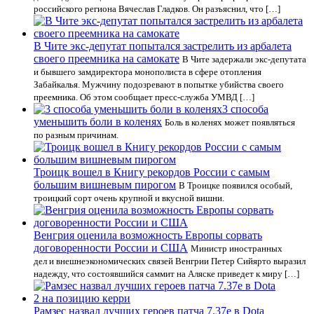
российского региона Вячеслав Гладков. Он разъяснил, что […]
В Чите экс-депутат попытался застрелить из арбалета
своего преемника на самокате
В Чите задержали экс-депутата
и бывшего замдиректора монополиста в сфере отопления
Забайкалья. Мужчину подозревают в попытке убийства своего
преемника. Об этом сообщает пресс-служба УМВД […]
3 способа
уменьшить боли в коленях
Боль в коленях может появляться
по разным причинам.
Троицк вошел в Книгу рекордов России с самым
большим вишневым пирогом
В Троицке появился особый,
троицкий сорт очень крупной и вкусной вишни.
Венгрия оценила возможность Европы сорвать
договоренности России и США
Министр иностранных
дел и внешнеэкономических связей Венгрии Петер Сийярто выразил
надежду, что состоявшийся саммит на Аляске приведет к миру […]
Рамзес назвал лучших героев патча 7.37e в Dota