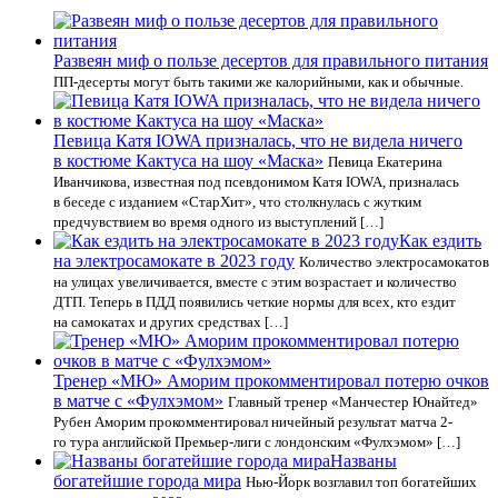
Развеян миф о пользе десертов для правильного питания
ПП-десерты могут быть такими же калорийными, как и обычные.
Певица Катя IOWA призналась, что не видела ничего
в костюме Кактуса на шоу «Маска»
Певица Екатерина
Иванчикова, известная под псевдонимом Катя IOWA, призналась
в беседе с изданием «СтарХит», что столкнулась с жутким
предчувствием во время одного из выступлений […]
Как ездить
на электросамокате в 2023 году
Количество электросамокатов
на улицах увеличивается, вместе с этим возрастает и количество
ДТП. Теперь в ПДД появились четкие нормы для всех, кто ездит
на самокатах и других средствах […]
Тренер «МЮ» Аморим прокомментировал потерю очков
в матче с «Фулхэмом»
Главный тренер «Манчестер Юнайтед»
Рубен Аморим прокомментировал ничейный результат матча 2-
го тура английской Премьер-лиги с лондонским «Фулхэмом» […]
Названы
богатейшие города мира
Нью-Йорк возглавил топ богатейших