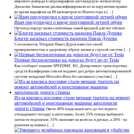
мирового рекорда в сверхмарафоне шотландскую легкоатлетку
Джоасию Закшевски дисквалифицировали из-за нарушения правил
во время марафона на 80 километров из Манчестера в […]
Врач предупредил о вреде популярной летней обуви
Ортопед-хирург назвал шлепанцы самой вредной для ног обувью.
Блогер раскрыл стоимость рациона Павла Дурова
Сооснователь Telegram Павел Дуров известен своей
приверженностью к здоровому образу жизни и строгой системе […]
Первые беспилотники на дорогах будут не от Tesla
Как сообщает издание SPEEDME. RU, Департамент транспортных
средств Калифорнии совсем недавно дал добро автоматизированной
системе вождения Mercedes-Benz без активного участия […]
Из-за кризиса россияне стали меньше тратить на ремонт
автомобилей и неисправные машины заполонили
дороги страны
Около 40% владельцев авто до последнего
откладывают поездку в автосервис, более 25% теперь выбирают
запчасти подешевле, 35% экономят на колесах и дисках, а 28% - на
решении кузовных […]