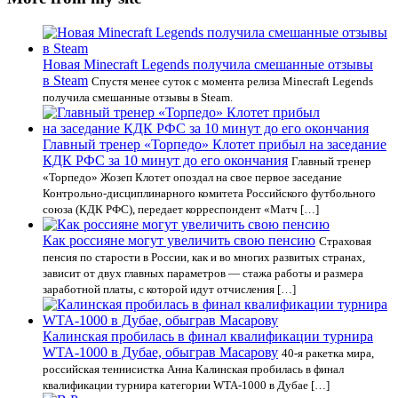
Новая Minecraft Legends получила смешанные отзывы
в Steam
Спустя менее суток с момента релиза Minecraft Legends
получила смешанные отзывы в Steam.
Главный тренер «Торпедо» Клотет прибыл на заседание
КДК РФС за 10 минут до его окончания
Главный тренер
«Торпедо» Жозеп Клотет опоздал на свое первое заседание
Контрольно‑дисциплинарного комитета Российского футбольного
союза (КДК РФС), передает корреспондент «Матч […]
Как россияне могут увеличить свою пенсию
Страховая
пенсия по старости в России, как и во многих развитых странах,
зависит от двух главных параметров — стажа работы и размера
заработной платы, с которой идут отчисления […]
Калинская пробилась в финал квалификации турнира
WTA-1000 в Дубае, обыграв Масарову
40-я ракетка мира,
российская теннисистка Анна Калинская пробилась в финал
квалификации турнира категории WTA-1000 в Дубае […]