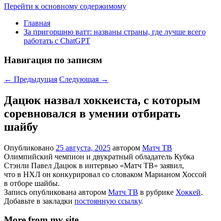
Перейти к основному содержимому
Главная
За пригоршню ватт: названы страны, где лучше всего
работать с ChatGPT
Навигация по записям
←
Предыдущая
Следующая
→
Дацюк назвал хоккеиста, с которым
соревновался в умении отбирать
шайбу
Опубликовано
25 августа, 2025
автором
Матч ТВ
Олимпийский чемпион и двукратный обладатель Кубка
Стэнли Павел Дацюк в интервью «Матч ТВ» заявил,
что в НХЛ он конкурировал со словаком Марианом Хоссой
в отборе шайбы.
Запись опубликована автором
Матч ТВ
в рубрике
Хоккей
.
Добавьте в закладки
постоянную ссылку
.
More from my site