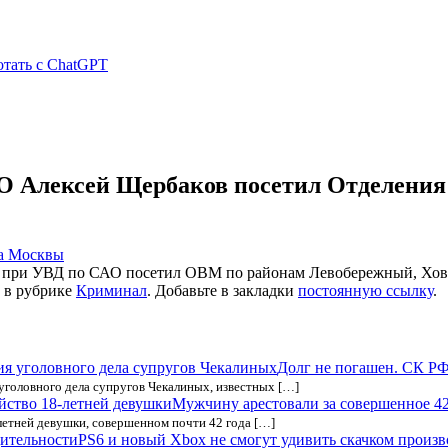
отать с ChatGPT
О Алексей Щербаков посетил Отделения
а Москвы
С при УВД по САО посетил ОВМ по районам Левобережный, Хов
в рубрике
Криминал
. Добавьте в закладки
постоянную ссылку
.
Долг не погашен. СК РФ
уголовного дела супругов Чекалиных, известных […]
Мужчину арестовали за совершенное 42
-летней девушки, совершенном почти 42 года […]
PS6 и новый Xbox не смогут удивить скачком произ