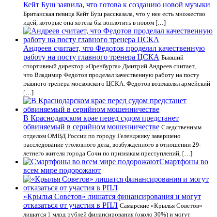
Кейт Буш заявила, что готова к созданию новой музыки
Британская певица Кейт Буш рассказала, что у нее есть множество
идей, которые она хотела бы воплотить в новом […]
Андреев считает, что Федотов проделал качественную
работу на посту главного тренера ЦСКА
Бывший
спортивный директор «Оренбурга» Дмитрий Андреев считает,
что Владимир Федотов проделал качественную работу на посту
главного тренера московского ЦСКА. Федотов возглавлял армейский
[…]
В Краснодарском крае перед судом предстанет
обвиняемый в серийном мошенничестве
Следственным
отделом ОМВД России по городу Геленджику завершено
расследование уголовного дела, возбужденного в отношении 29-
летнего жителя города Сочи по признакам преступлений, […]
Смартфоны во
всем мире подорожают
«Крылья Советов» лишатся финансирования и могут
отказаться от участия в РПЛ
Самарские «Крылья Советов»
лишатся 1 млрд рублей финансирования (около 30%) и могут